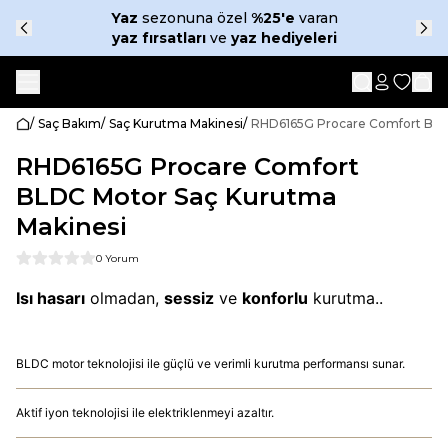
Yaz
sezonuna özel
%25'e
varan
yaz fırsatları
ve
yaz
hediyeleri
/
Saç Bakım
/
Saç Kurutma Makinesi
/
RHD6165G Procare Comfort BLD
RHD6165G Procare Comfort
BLDC Motor Saç Kurutma
Makinesi
0 Yorum
Isı hasarı
olmadan,
sessiz
ve
konforlu
kurutma..
BLDC motor teknolojisi ile güçlü ve verimli kurutma performansı sunar.
Aktif iyon teknolojisi ile elektriklenmeyi azaltır.