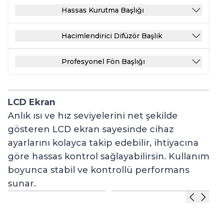
Hassas Kurutma Başlığı
Hacimlendirici Difüzör Başlık
Profesyonel Fön Başlığı
LCD Ekran
1
Anlık ısı ve hız seviyelerini net şekilde
1
gösteren LCD ekran sayesinde cihaz
B
ayarlarını kolayca takip edebilir, ihtiyacına
p
göre hassas kontrol sağlayabilirsin. Kullanım
d
boyunca stabil ve kontrollü performans
o
sunar.
ö