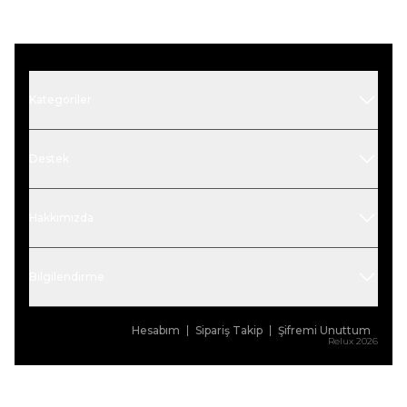
Kategoriler
Destek
Hakkımızda
Bilgilendirme
Hesabım
Sipariş Takip
Şifremi Unuttum
Relux 2026