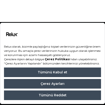
Kategoriler
Destek
Hakkımızda
Bilgilendirme
Hesabım
Sipariş Takip
Şifremi Unuttum
Relux 2026