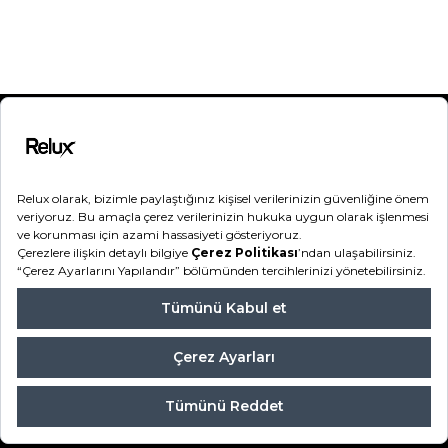
Kategoriler
Destek
Hakkımızda
Bilgilendirme
Hesabım
Sipariş Takip
Şifremi Unuttum
Relux 2026