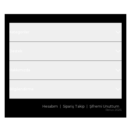
Kategoriler
Destek
Hakkımızda
Bilgilendirme
Hesabım
Sipariş Takip
Şifremi Unuttum
Relux 2026