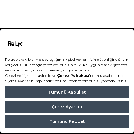
Kategoriler
Destek
Hakkımızda
Bilgilendirme
Hesabım
Sipariş Takip
Şifremi Unuttum
Relux2026