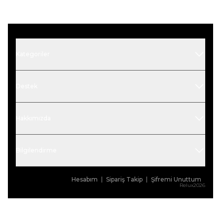
Kategoriler
Destek
Hakkımızda
Bilgilendirme
Hesabım
Sipariş Takip
Şifremi Unuttum
Relux2026