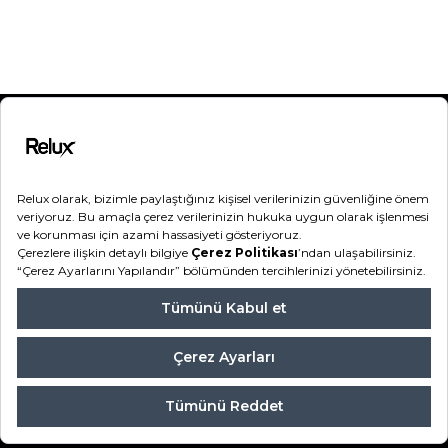
Kategoriler
Destek
Hakkımızda
Bilgilendirme
Hesabım
Sipariş Takip
Şifremi Unuttum
Relux2026