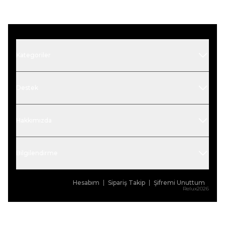
Kategoriler
Destek
Hakkımızda
Bilgilendirme
Hesabım
Sipariş Takip
Şifremi Unuttum
Relux2026