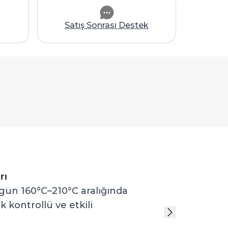
Satış Sonrası Destek
rı
uygun 160°C–210°C aralığında
k kontrollü ve etkili