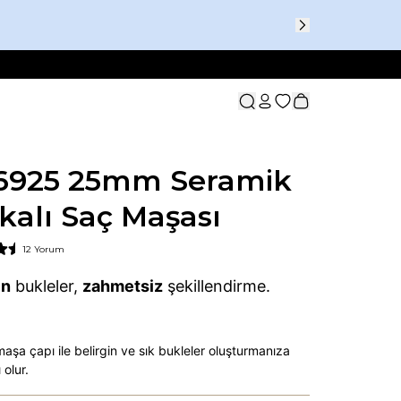
6925 25mm Seramik
kalı Saç Maşası
12 Yorum
in
bukleler,
zahmetsiz
şekillendirme.
şa çapı ile belirgin ve sık bukleler oluşturmanıza
 olur.