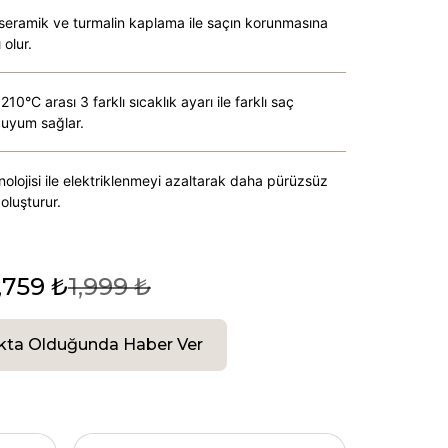
 seramik ve turmalin kaplama ile saçın korunmasına
 olur.
10°C arası 3 farklı sıcaklık ayarı ile farklı saç
e uyum sağlar.
nolojisi ile elektriklenmeyi azaltarak daha pürüzsüz
oluşturur.
,759 ₺
1,999 ₺
kta Olduğunda Haber Ver