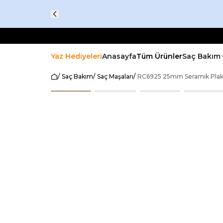
Yaz Hediyeleri
Anasayfa
Tüm Ürünler
Saç Bakım
/
Saç Bakım
/
Saç Maşaları
/
RC6925 25mm Seramik Plaka