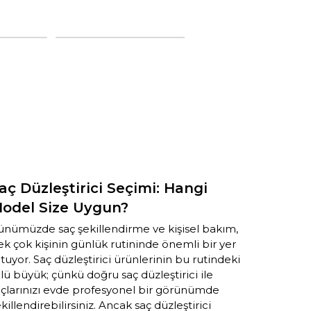
aç Düzleştirici Seçimi: Hangi
Evde P
odel Size Uygun?
İhtiya
ünümüzde saç şekillendirme ve kişisel bakım,
Güzellik s
k çok kişinin günlük rutininde önemli bir yer
göstermek
tuyor. Saç düzleştirici ürünlerinin bu rutindeki
ancak her
lü büyük; çünkü doğru saç düzleştirici ile
değil. Ne
açlarınızı evde profesyonel bir görünümde
almanız m
killendirebilirsiniz. Ancak saç düzleştirici
şekillend