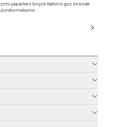
eçimi yaparken birçok faktörü göz önünde
teknolojil
ulundurmalısınız.
keşfedece