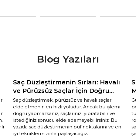
Blog Yazıları
Saç Düzleştirmenin Sırları: Havalı
S
ve Pürüzsüz Saçlar İçin Doğru
M
Adımlar
er
Saç düzleştirmek, pürüzsüz ve havalı saçlar
G
elde etmenin en hızlı yoludur. Ancak bu işlemi
pe
en
doğru yapmazsanız, saçlarınızı yıpratabilir ve
tu
n.
istediğiniz sonucu elde edemeyebilirsiniz. Bu
ro
lı
yazıda saç düzleştirmenin püf noktalarını ve en
s
iyi teknikleri sizinle paylaşacağız.
şe