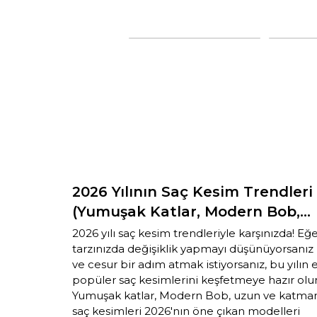
2026 Yılının Saç Kesim Trendleri
(Yumuşak Katlar, Modern Bob,
Uzun ve Katmanlı Saçlar)
2026 yılı saç kesim trendleriyle karşınızda! Eğ
tarzınızda değişiklik yapmayı düşünüyorsanız
ve cesur bir adım atmak istiyorsanız, bu yılın 
popüler saç kesimlerini keşfetmeye hazır olu
Yumuşak katlar, Modern Bob, uzun ve katman
saç kesimleri 2026'nın öne çıkan modelleri