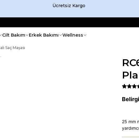
Ücretsiz Kargo
Cilt Bakım
Erkek Bakımı
Wellness
lı Saç Maşası
RC
Pla
Belirg
25 mm ma
yardımcı