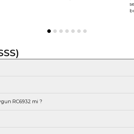
s
b
SSS)
uygun RC6932 mi ?