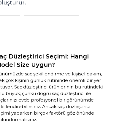
luşturur.
aç Düzleştirici Seçimi: Hangi
Evde P
odel Size Uygun?
İhtiya
ünümüzde saç şekillendirme ve kişisel bakım,
Güzellik s
k çok kişinin günlük rutininde önemli bir yer
göstermek
tuyor. Saç düzleştirici ürünlerinin bu rutindeki
ancak her
lü büyük; çünkü doğru saç düzleştirici ile
değil. Ne
açlarınızı evde profesyonel bir görünümde
almanız m
killendirebilirsiniz. Ancak saç düzleştirici
şekillend
eçimi yaparken birçok faktörü göz önünde
teknolojil
ulundurmalısınız.
keşfedece