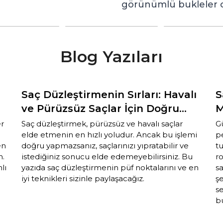
görünümlü bukleler o
Blog Yazıları
Saç Düzleştirmenin Sırları: Havalı
S
ve Pürüzsüz Saçlar İçin Doğru
M
Adımlar
er
Saç düzleştirmek, pürüzsüz ve havalı saçlar
G
elde etmenin en hızlı yoludur. Ancak bu işlemi
pe
en
doğru yapmazsanız, saçlarınızı yıpratabilir ve
tu
n.
istediğiniz sonucu elde edemeyebilirsiniz. Bu
ro
lı
yazıda saç düzleştirmenin püf noktalarını ve en
s
iyi teknikleri sizinle paylaşacağız.
şe
s
b