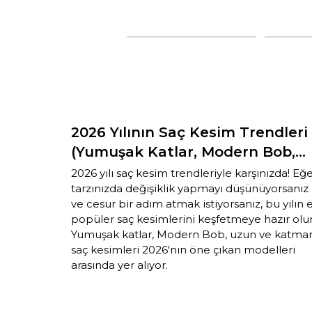
2026 Yılının Saç Kesim Trendleri
(Yumuşak Katlar, Modern Bob,
Uzun ve Katmanlı Saçlar)
2026 yılı saç kesim trendleriyle karşınızda! Eğ
tarzınızda değişiklik yapmayı düşünüyorsanız
ve cesur bir adım atmak istiyorsanız, bu yılın 
popüler saç kesimlerini keşfetmeye hazır olu
Yumuşak katlar, Modern Bob, uzun ve katman
saç kesimleri 2026'nın öne çıkan modelleri
arasında yer alıyor.