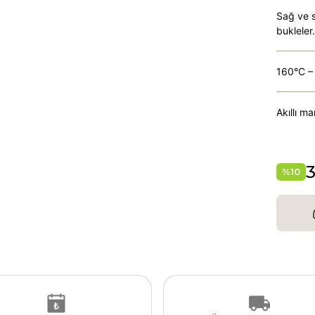
Sağ ve s
bukleler.
160°C – 
Akıllı m
3
%
10