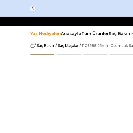
Yaz Hediyeleri
Anasayfa
Tüm Ürünler
Saç Bakım
/
Saç Bakım
/
Saç Maşaları
/
RC9588 25mm Otomatik Saç