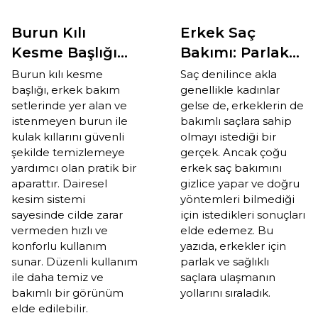
Burun Kılı
Erkek Saç
Kesme Başlığı
Bakımı: Parlak
Nedir? Ne İşe
ve Bakımlı
Burun kılı kesme
Saç denilince akla
başlığı, erkek bakım
genellikle kadınlar
Yarar?
Saçlar İçin
setlerinde yer alan ve
gelse de, erkeklerin de
İpuçları
istenmeyen burun ile
bakımlı saçlara sahip
kulak kıllarını güvenli
olmayı istediği bir
şekilde temizlemeye
gerçek. Ancak çoğu
yardımcı olan pratik bir
erkek saç bakımını
aparattır. Dairesel
gizlice yapar ve doğru
kesim sistemi
yöntemleri bilmediği
sayesinde cilde zarar
için istedikleri sonuçları
vermeden hızlı ve
elde edemez. Bu
konforlu kullanım
yazıda, erkekler için
sunar. Düzenli kullanım
parlak ve sağlıklı
ile daha temiz ve
saçlara ulaşmanın
bakımlı bir görünüm
yollarını sıraladık.
elde edilebilir.