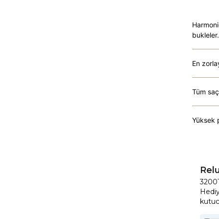
Harmonic
bukleler.
En zorla
Tüm saç 
Yüksek p
Relu
3200T
Hediy
kutuc