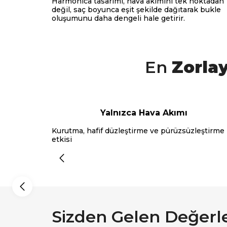
Harmonica tasarımı, hava akımını tek noktadan
değil, saç boyunca eşit şekilde dağıtarak bukle
oluşumunu daha dengeli hale getirir.
En
Zorla
Yalnızca Hava Akımı
Kurutma, hafif düzleştirme ve pürüzsüzleştirme
etkisi
Sizden Gelen Değerl