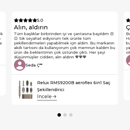
5.0
Alın, aldırın
Ç
ek
Tüm başlıklar birbirinden iyi ve çantasına bayıldım 😍
Bu
n
😌 Sık seyahat ediyorum tek ürünle tüm
Ha
a
şekillendirmeleri yapabilmek için aldım. Bu markanın
bu
akıllı tartısını da kullanıyorum çok memnun kaldım bu
ya
ürün de beklentimin çok üstünde çıktı. Her şeyi
ol
düşünmüşler cidden, alın aldırın 💖💖💖
Seda Ç**
Relux RMS9200B aeroflex 6in1 Saç
Şekillendirici
İncele