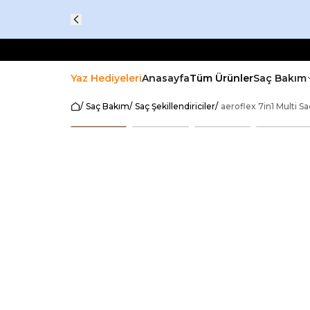
Yaz Hediyeleri
Anasayfa
Tüm Ürünler
Saç Bakım
/
Saç Bakım
/
Saç Şekillendiriciler
/
aeroflex 7in1 Multi 