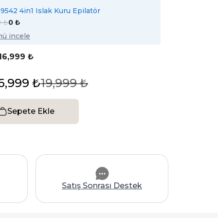
542 4in1 Islak Kuru Epilatör
9 ₺
0 ₺
ü incele
16,999 ₺
6,999 ₺
19,999 ₺
Sepete Ekle
Satış Sonrası Destek