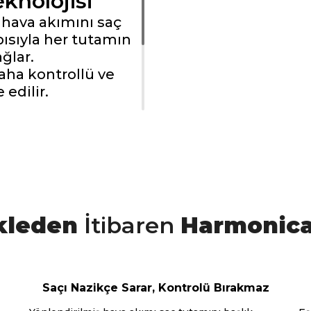
knolojisi
 hava akımını saç
pısıyla her tutamın
ğlar.
aha kontrollü ve
 edilir.
Şekillendirme
kleden
İtibaren
Harmonic
olojisi
Saçı Nazikçe Sarar, Kontrolü Bırakmaz