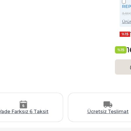
REP9
3,59
Ürün
%
15
1
%
15
Vade Farksız 6 Taksit
Ücretsiz Teslimat