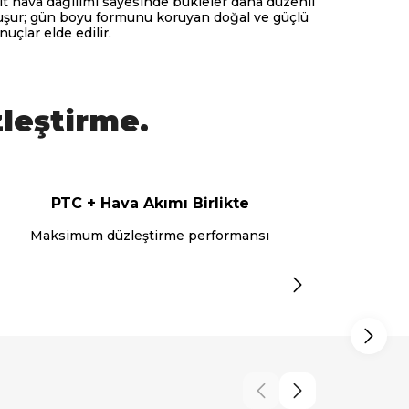
it hava dağılımı sayesinde bukleler daha düzenli
uşur; gün boyu formunu koruyan doğal ve güçlü
nuçlar elde edilir.
zleştirme.
PTC + Hava Akımı Birlikte
Maksimum düzleştirme performansı