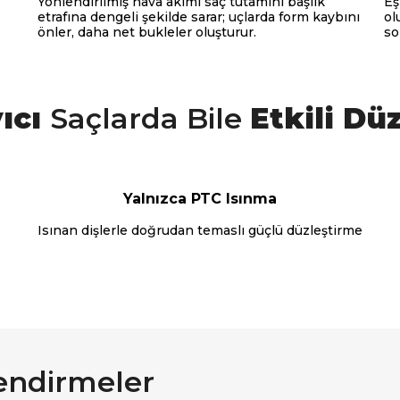
Yönlendirilmiş hava akımı saç tutamını başlık
Eş
etrafına dengeli şekilde sarar; uçlarda form kaybını
ol
önler, daha net bukleler oluşturur.
so
yıcı
Saçlarda Bile
Etkili Dü
Yalnızca PTC Isınma
Isınan dişlerle doğrudan temaslı güçlü düzleştirme
endirmeler