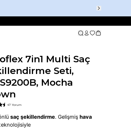
oflex 7in1 Multi Saç
illendirme Seti,
S9200B, Mocha
own
47 Yorum
önlü
saç şekillendirme
. Gelişmiş
hava
eknolojisiyle