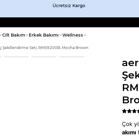
Vade Farksız
6 Taksit Fırsatı
Cilt Bakım
Erkek Bakımı
Wellness
Saç Şekillendirme Seti, RMS9200B, Mocha Brown
aer
Şek
RM
Br
Çok y
akımı
t