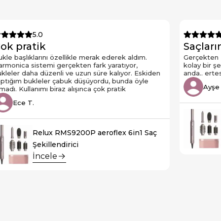
5.0
ok pratik
Saçlarım
kle başlıklarını özellikle merak ederek aldım.
Gerçekten 
rmonica sistemi gerçekten fark yaratıyor,
kolay bir ş
kleler daha düzenli ve uzun süre kalıyor. Eskiden
anda.. ertesi
ptığım bukleler çabuk düşüyordu, bunda öyle
Ayşe
madı. Kullanımı biraz alışınca çok pratik
Ece T.
Relux RMS9200P aeroflex 6in1 Saç
Şekillendirici
İncele