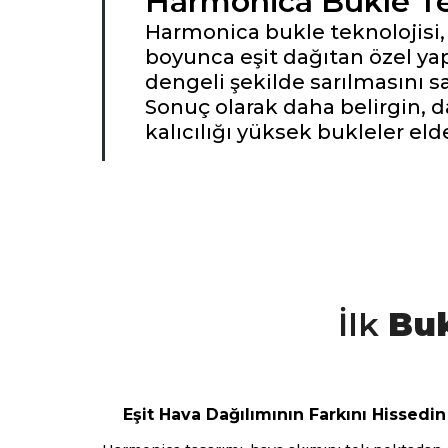
Harmonica Bukle Te
Harmonica bukle teknolojisi,
boyunca eşit dağıtan özel ya
dengeli şekilde sarılmasını sa
Sonuç olarak daha belirgin, d
kalıcılığı yüksek bukleler elde
Elektriklenme Olmadan 
3 Mod, Tek Başlık
İlk
Bu
Gelişmiş Hava Akımı Tekn
Eşit Hava Dağılımının Farkını Hissedin